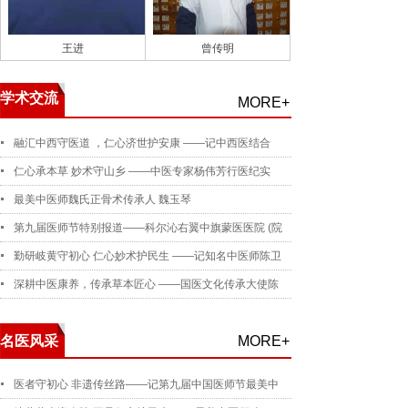
王进
曾传明
学术交流
MORE+
融汇中西守医道 ，仁心济世护安康 ——记中西医结合
仁心承本草 妙术守山乡 ——中医专家杨伟芳行医纪实
最美中医师魏氏正骨术传承人 魏玉琴
第九届医师节特别报道——科尔沁右翼中旗蒙医医院 (院
勤研岐黄守初心 仁心妙术护民生 ——记知名中医师陈卫
深耕中医康养，传承草本匠心 ——国医文化传承大使陈
名医风采
MORE+
医者守初心 非遗传丝路——记第九届中国医师节最美中