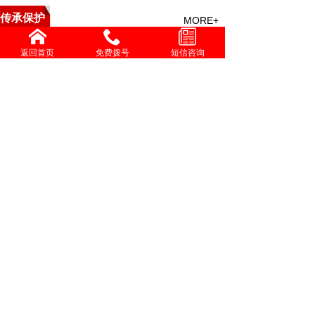
传承保护
MORE+
中医救援与特技点穴疗法培
返回首页
免费拨号
短信咨询
精勤不倦克顽疾 博极医源
中国中医心理疗愈疑难杂症
李济仁治疗进行性肌营养不
张灿玾治疗泄泻经验
增进共同性 有序推进中医
国际交流
MORE+
伟大发明家大国工匠贺亮才的多项科研成果受到权威部门
学习时报刊发张伯礼文章：中医药如何守正创新，走向世