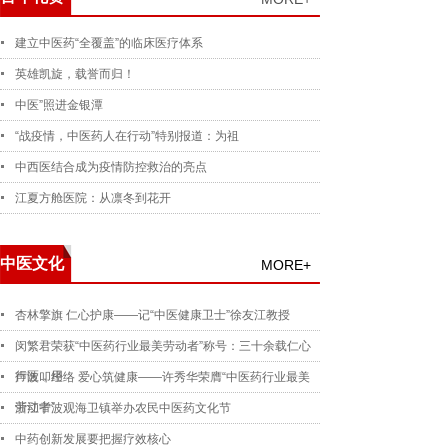
建立中医药“全覆盖”的临床医疗体系
英雄凯旋，载誉而归！
中医”照进金银潭
“战疫情，中医药人在行动”特别报道：为祖
中西医结合成为疫情防控救治的亮点
江夏方舱医院：从凛冬到花开
中医文化
MORE+
杏林擎旗 仁心护康——记“中医健康卫士”徐友江教授
闵繁君荣获“中医药行业最美劳动者”称号：三十余载仁心
行医，用
声波叩经络 爱心筑健康——许秀华荣膺“中医药行业最美
劳动者”
浙江宁波观海卫镇举办农民中医药文化节
中药创新发展要把握疗效核心