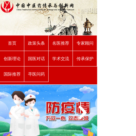
首页
政策头条
名医推荐
专家顾问
创新理论
国医对话
学术交流
传承保护
国际推荐
寻医问药