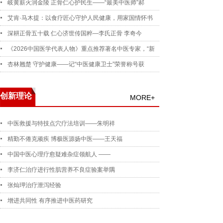
岐黄薪火润金陵 正骨仁心护民生——“最美中医师”郝
艾肯·马木提：以食疗匠心守护人民健康，用家国情怀书
深耕正骨五十载 仁心济世传国粹—李氏正骨 李奇今
《2026中国医学代表人物》重点推荐著名中医专家，“新
杏林翘楚 守护健康——记“中医健康卫士”荣誉称号获
创新理论
MORE+
中医救援与特技点穴疗法培训——朱明祥
精勤不倦克顽疾 博极医源扬中医——王天福
中国中医心理疗愈疑难杂症领航人 ——
李济仁治疗进行性肌营养不良症验案举隅
张灿玾治疗泄泻经验
增进共同性 有序推进中医药研究