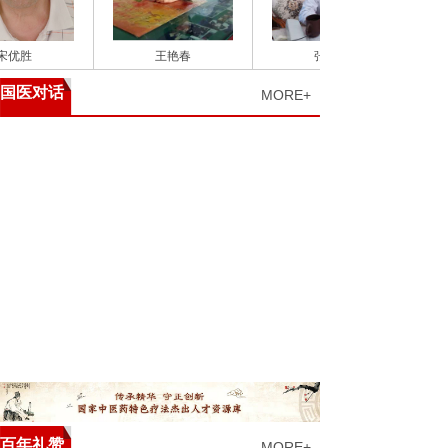
胜
王艳春
张耀平
国医对话
MORE+
百年礼赞
MORE+