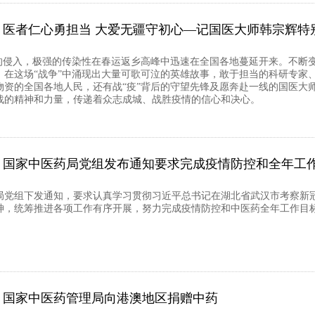
医者仁心勇担当 大爱无疆守初心—记国医大师韩宗辉特
”的侵入，极强的传染性在春运返乡高峰中迅速在全国各地蔓延开来。不断
，在这场“战争”中涌现出大量可歌可泣的英雄故事，敢于担当的科研专家
物资的全国各地人民，还有战“疫”背后的守望先锋及愿奔赴一线的国医大
战的精神和力量，传递着众志成城、战胜疫情的信心和决心。
国家中医药局党组发布通知要求完成疫情防控和全年工
局党组下发通知，要求认真学习贯彻习近平总书记在湖北省武汉市考察新
神，统筹推进各项工作有序开展，努力完成疫情防控和中医药全年工作目
国家中医药管理局向港澳地区捐赠中药