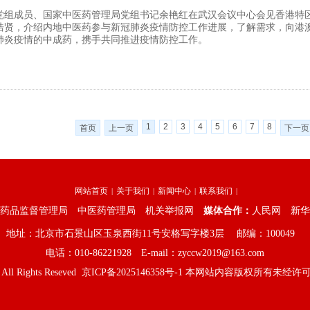
党组成员、国家中医药管理局党组书记余艳红在武汉会议中心会见香港特
浩贤，介绍内地中医药参与新冠肺炎疫情防控工作进展，了解需求，向港
肺炎疫情的中成药，携手共同推进疫情防控工作。
1
2
3
4
5
6
7
8
首页
上一页
下一页
网站首页
关于我们
新闻中心
联系我们
|
|
|
|
药品监督管理局
中医药管理局
机关举报网
媒体合作：
人民网
新华
地址：北京市
石景山区玉泉西街11号安格写字楼3层
邮编：
100049
电话：0
10-86221928
E-mail：
zyccw2019@163.com
 All Rights Reseved
京ICP备2025146358号-1
本网
站内容版权所有未经
许