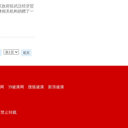
区政府驻武汉经济贸
澳相关机构捐赠了一
宋优胜
收到朵花
尾页
网
39健康网
搜狐健康
新浪健康
可禁止转载
李佩松