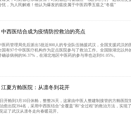
分忧，为人民解难！他认为爆发的瘟疫属于中医四季五瘟之“冬瘟”
中西医结合成为疫情防控救治的亮点
医药管理局先后派出5批近800人的专业队伍驰援武汉，全国支援武汉的医
全国有97个中医医疗机构作为定点医院参与了救治工作。全国除湖北以外
确诊病例的96.37%，在湖北地区中医药的参与率也达到91.05%。
江夏方舱医院：从凛冬到花开
14日开舱到3月10日休舱，整整26天，这家由中医人整建制接管的方舱医院
，治愈出院394名，采用中西医结合“全覆盖”和“全过程”的救治方法，实现
。见证了武汉从凛冬走向春暖花开。