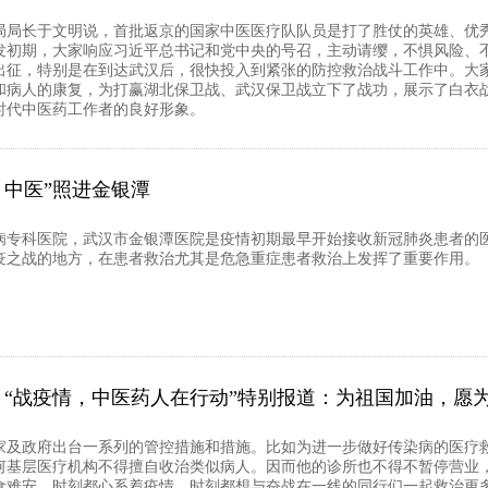
局局长于文明说，首批返京的国家中医医疗队队员是打了胜仗的英雄、优
发初期，大家响应习近平总书记和党中央的号召，主动请缨，不惧风险、
出征，特别是在到达武汉后，很快投入到紧张的防控救治战斗工作中。大
和病人的康复，为打赢湖北保卫战、武汉保卫战立下了战功，展示了白衣
时代中医药工作者的良好形象。
中医”照进金银潭
病专科医院，武汉市金银潭医院是疫情初期最早开始接收新冠肺炎患者的
疫之战的地方，在患者救治尤其是危急重症患者救治上发挥了重要作用。
“战疫情，中医药人在行动”特别报道：为祖国加油，愿
家及政府出台一系列的管控措施和措施。比如为进一步做好传染病的医疗
何基层医疗机构不得擅自收治类似病人。因而他的诊所也不得不暂停营业
食难安，时刻都心系着疫情，时刻都想与奋战在一线的同行们一起救治更