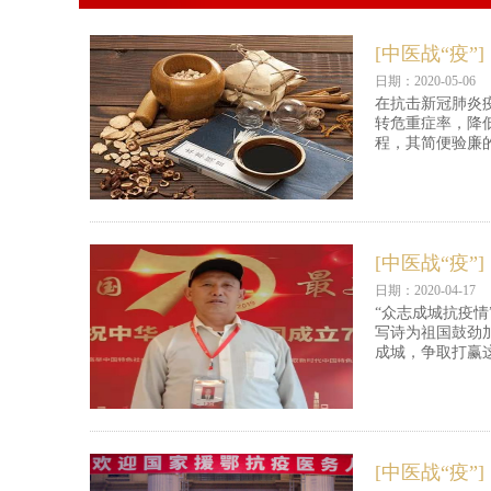
[中医战“疫”]
日期：2020-05-06
在抗击新冠肺炎
转危重症率，降
程，其简便验廉
[中医战“疫”]
日期：2020-04-17
“众志成城抗疫
写诗为祖国鼓劲
成城，争取打赢
[中医战“疫”]