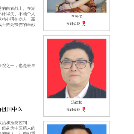
秀的白衣战士。在湖
不计得失、不顾个人
李珂仪
家精心呵护病人，赢
收到朵花
战士救死扶伤的奉献
医院之一，也是最早
汤德权
为祖国中医
收到朵花
救治和预防控制工
，但身为中医药人的
多的病人，让他们重