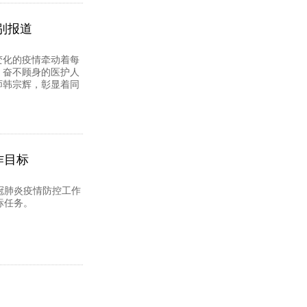
中医国粹人物专题报道——
别报道
收到朵花
变化的疫情牵动着每
、奋不顾身的医护人
师韩宗辉，彰显着同
作目标
冠肺炎疫情防控工作
标任务。
陈德来
收到朵花