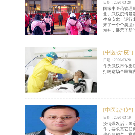
日期：2020-03-28
国家中医药管理
北、武汉疫情暴
生命安危，逆行
来了一个个笑脸
精神，展示了新
[中医战“疫”]
日期：2020-03-20
作为武汉市传染
打响这场全民抗
[中医战“疫”]
日期：2020-03-19
疫情爆发后，国
作，要求其它任
他心急如焚，寝