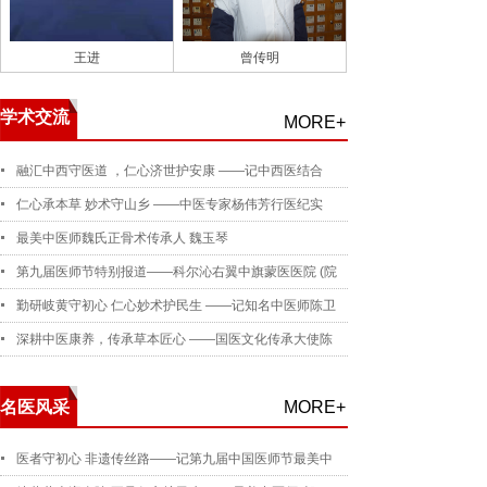
王进
曾传明
学术交流
MORE+
融汇中西守医道 ，仁心济世护安康 ——记中西医结合
仁心承本草 妙术守山乡 ——中医专家杨伟芳行医纪实
最美中医师魏氏正骨术传承人 魏玉琴
第九届医师节特别报道——科尔沁右翼中旗蒙医医院 (院
勤研岐黄守初心 仁心妙术护民生 ——记知名中医师陈卫
深耕中医康养，传承草本匠心 ——国医文化传承大使陈
名医风采
MORE+
医者守初心 非遗传丝路——记第九届中国医师节最美中