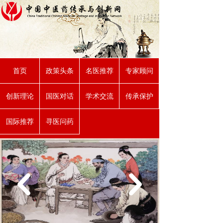
首页
政策头条
名医推荐
专家顾问
创新理论
国医对话
学术交流
传承保护
国际推荐
寻医问药