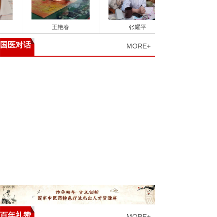
王艳春
张耀平
国医对话
MORE+
百年礼赞
MORE+