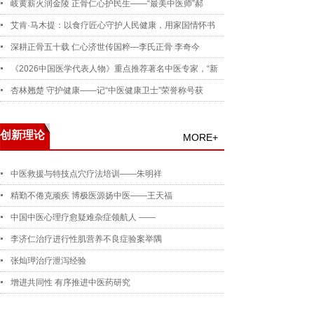
岐黄薪火润金陵 正骨仁心护民生——“最美中医师”郝
艾肯·马木提：以食疗匠心守护人民健康，用家国情怀书
深耕正骨五十载 仁心济世传国粹—李氏正骨 李奇今
《2026中国医学代表人物》重点推荐著名中医专家，“新
杏林翘楚 守护健康——记“中医健康卫士”荣誉称号获
创新理论
MORE+
中医救援与特技点穴疗法培训——朱明祥
精勤不倦克顽疾 博极医源扬中医——王天福
中国中医心理疗愈疑难杂症领航人 ——
李济仁治疗进行性肌营养不良症验案举隅
张灿玾治疗泄泻经验
增进共同性 有序推进中医药研究