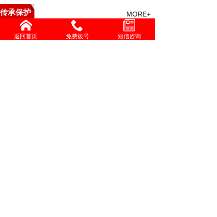
传承保护
MORE+
中医救援与特技点穴疗法培
返回首页
免费拨号
短信咨询
精勤不倦克顽疾 博极医源
中国中医心理疗愈疑难杂症
李济仁治疗进行性肌营养不
张灿玾治疗泄泻经验
增进共同性 有序推进中医
国际交流
MORE+
伟大发明家大国工匠贺亮才的多项科研成果受到权威部门
学习时报刊发张伯礼文章：中医药如何守正创新，走向世