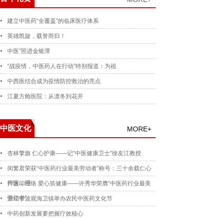
建立中医药“全覆盖”的临床医疗体系
英雄凯旋，载誉而归！
中医”照进金银潭
“战疫情，中医药人在行动”特别报道：为祖
中西医结合成为疫情防控救治的亮点
江夏方舱医院：从凛冬到花开
中医文化
MORE+
杏林擎旗 仁心护康——记“中医健康卫士”徐友江教授
闵繁君荣获“中医药行业最美劳动者”称号：三十余载仁心
行医，用
声波叩经络 爱心筑健康——许秀华荣膺“中医药行业最美
劳动者”
浙江宁波观海卫镇举办农民中医药文化节
中药创新发展要把握疗效核心