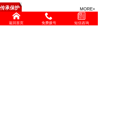
传承保护
MORE+
中医救援与特技点穴疗法培
返回首页
免费拨号
短信咨询
精勤不倦克顽疾 博极医源
中国中医心理疗愈疑难杂症
李济仁治疗进行性肌营养不
张灿玾治疗泄泻经验
增进共同性 有序推进中医
国际交流
MORE+
伟大发明家大国工匠贺亮才的多项科研成果受到权威部门
学习时报刊发张伯礼文章：中医药如何守正创新，走向世