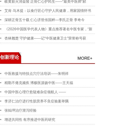
岐黄薪火润金陵 正骨仁心护民生——“最美中医师”郝
艾肯·马木提：以食疗匠心守护人民健康，用家国情怀书
深耕正骨五十载 仁心济世传国粹—李氏正骨 李奇今
《2026中国医学代表人物》重点推荐著名中医专家，“新
杏林翘楚 守护健康——记“中医健康卫士”荣誉称号获
创新理论
MORE+
中医救援与特技点穴疗法培训——朱明祥
精勤不倦克顽疾 博极医源扬中医——王天福
中国中医心理疗愈疑难杂症领航人 ——
李济仁治疗进行性肌营养不良症验案举隅
张灿玾治疗泄泻经验
增进共同性 有序推进中医药研究