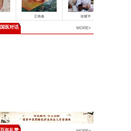
王艳春
张耀平
国医对话
MORE+
百年礼赞
MORE+