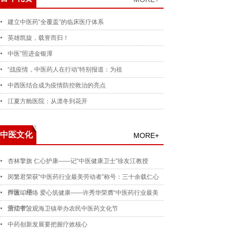
建立中医药“全覆盖”的临床医疗体系
英雄凯旋，载誉而归！
中医”照进金银潭
“战疫情，中医药人在行动”特别报道：为祖
中西医结合成为疫情防控救治的亮点
江夏方舱医院：从凛冬到花开
中医文化
MORE+
杏林擎旗 仁心护康——记“中医健康卫士”徐友江教授
闵繁君荣获“中医药行业最美劳动者”称号：三十余载仁心
行医，用
声波叩经络 爱心筑健康——许秀华荣膺“中医药行业最美
劳动者”
浙江宁波观海卫镇举办农民中医药文化节
中药创新发展要把握疗效核心