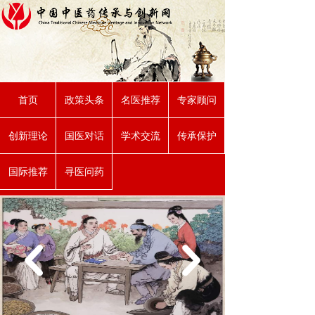
首页
政策头条
名医推荐
专家顾问
创新理论
国医对话
学术交流
传承保护
国际推荐
寻医问药