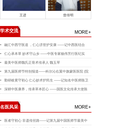
王进
曾传明
学术交流
MORE+
融汇中西守医道 ，仁心济世护安康 ——记中西医结合
仁心承本草 妙术守山乡 ——中医专家杨伟芳行医纪实
最美中医师魏氏正骨术传承人 魏玉琴
第九届医师节特别报道——科尔沁右翼中旗蒙医医院 (院
勤研岐黄守初心 仁心妙术护民生 ——记知名中医师陈卫
深耕中医康养，传承草本匠心 ——国医文化传承大使陈
名医风采
MORE+
医者守初心 非遗传丝路——记第九届中国医师节最美中