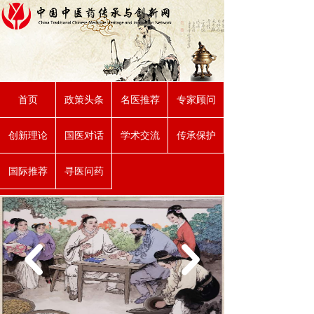
首页
政策头条
名医推荐
专家顾问
创新理论
国医对话
学术交流
传承保护
国际推荐
寻医问药