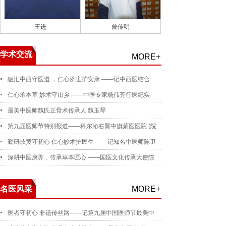
王进
曾传明
学术交流
MORE+
融汇中西守医道 ，仁心济世护安康 ——记中西医结合
仁心承本草 妙术守山乡 ——中医专家杨伟芳行医纪实
最美中医师魏氏正骨术传承人 魏玉琴
第九届医师节特别报道——科尔沁右翼中旗蒙医医院 (院
勤研岐黄守初心 仁心妙术护民生 ——记知名中医师陈卫
深耕中医康养，传承草本匠心 ——国医文化传承大使陈
名医风采
MORE+
医者守初心 非遗传丝路——记第九届中国医师节最美中