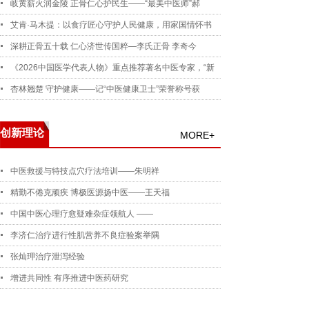
岐黄薪火润金陵 正骨仁心护民生——“最美中医师”郝
艾肯·马木提：以食疗匠心守护人民健康，用家国情怀书
深耕正骨五十载 仁心济世传国粹—李氏正骨 李奇今
《2026中国医学代表人物》重点推荐著名中医专家，“新
杏林翘楚 守护健康——记“中医健康卫士”荣誉称号获
创新理论
MORE+
中医救援与特技点穴疗法培训——朱明祥
精勤不倦克顽疾 博极医源扬中医——王天福
中国中医心理疗愈疑难杂症领航人 ——
李济仁治疗进行性肌营养不良症验案举隅
张灿玾治疗泄泻经验
增进共同性 有序推进中医药研究