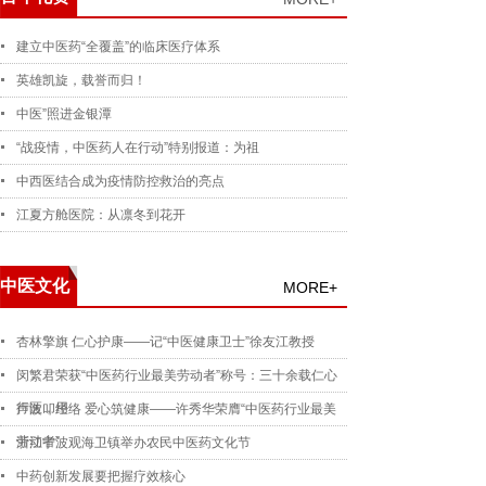
建立中医药“全覆盖”的临床医疗体系
英雄凯旋，载誉而归！
中医”照进金银潭
“战疫情，中医药人在行动”特别报道：为祖
中西医结合成为疫情防控救治的亮点
江夏方舱医院：从凛冬到花开
中医文化
MORE+
杏林擎旗 仁心护康——记“中医健康卫士”徐友江教授
闵繁君荣获“中医药行业最美劳动者”称号：三十余载仁心
行医，用
声波叩经络 爱心筑健康——许秀华荣膺“中医药行业最美
劳动者”
浙江宁波观海卫镇举办农民中医药文化节
中药创新发展要把握疗效核心