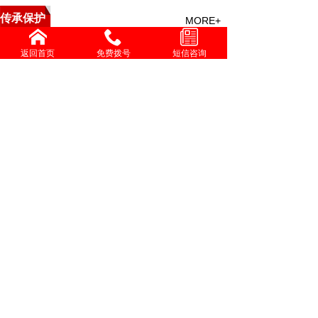
传承保护
MORE+
中医救援与特技点穴疗法培
返回首页
免费拨号
短信咨询
精勤不倦克顽疾 博极医源
中国中医心理疗愈疑难杂症
李济仁治疗进行性肌营养不
张灿玾治疗泄泻经验
增进共同性 有序推进中医
国际交流
MORE+
伟大发明家大国工匠贺亮才的多项科研成果受到权威部门
学习时报刊发张伯礼文章：中医药如何守正创新，走向世