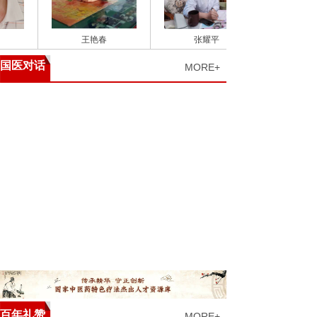
王艳春
张耀平
国医对话
MORE+
百年礼赞
MORE+