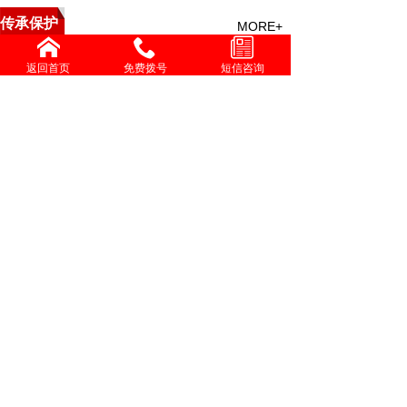
传承保护
MORE+
中医救援与特技点穴疗法培
返回首页
免费拨号
短信咨询
精勤不倦克顽疾 博极医源
中国中医心理疗愈疑难杂症
李济仁治疗进行性肌营养不
张灿玾治疗泄泻经验
增进共同性 有序推进中医
国际交流
MORE+
伟大发明家大国工匠贺亮才的多项科研成果受到权威部门
学习时报刊发张伯礼文章：中医药如何守正创新，走向世