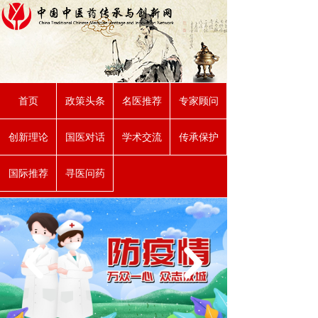
首页
政策头条
名医推荐
专家顾问
创新理论
国医对话
学术交流
传承保护
国际推荐
寻医问药