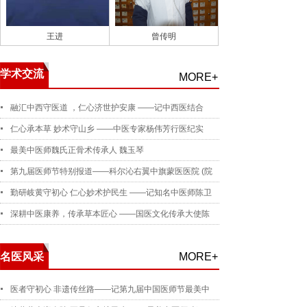
王进
曾传明
学术交流
MORE+
融汇中西守医道 ，仁心济世护安康 ——记中西医结合
仁心承本草 妙术守山乡 ——中医专家杨伟芳行医纪实
最美中医师魏氏正骨术传承人 魏玉琴
第九届医师节特别报道——科尔沁右翼中旗蒙医医院 (院
勤研岐黄守初心 仁心妙术护民生 ——记知名中医师陈卫
深耕中医康养，传承草本匠心 ——国医文化传承大使陈
名医风采
MORE+
医者守初心 非遗传丝路——记第九届中国医师节最美中