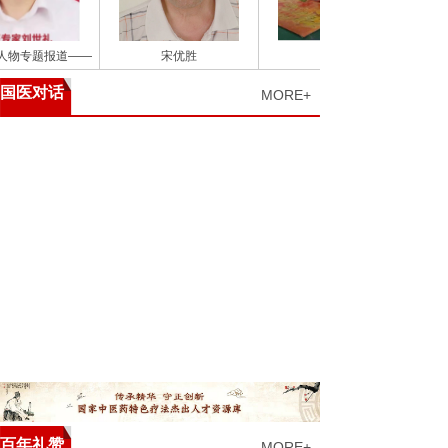
专题报道——
宋优胜
王艳春
国医对话
MORE+
百年礼赞
MORE+