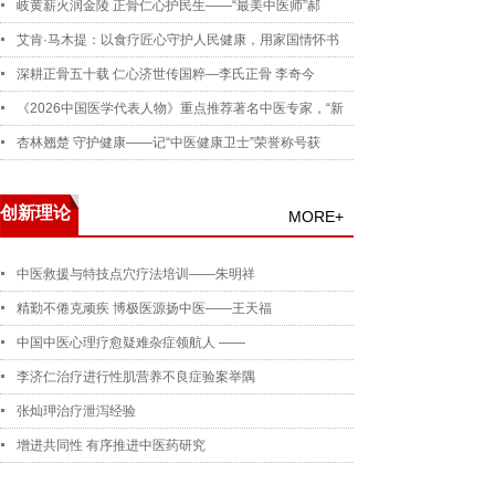
岐黄薪火润金陵 正骨仁心护民生——“最美中医师”郝
艾肯·马木提：以食疗匠心守护人民健康，用家国情怀书
深耕正骨五十载 仁心济世传国粹—李氏正骨 李奇今
《2026中国医学代表人物》重点推荐著名中医专家，“新
杏林翘楚 守护健康——记“中医健康卫士”荣誉称号获
创新理论
MORE+
中医救援与特技点穴疗法培训——朱明祥
精勤不倦克顽疾 博极医源扬中医——王天福
中国中医心理疗愈疑难杂症领航人 ——
李济仁治疗进行性肌营养不良症验案举隅
张灿玾治疗泄泻经验
增进共同性 有序推进中医药研究