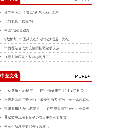
建立中医药“全覆盖”的临床医疗体系
英雄凯旋，载誉而归！
中医”照进金银潭
“战疫情，中医药人在行动”特别报道：为祖
中西医结合成为疫情防控救治的亮点
江夏方舱医院：从凛冬到花开
中医文化
MORE+
杏林擎旗 仁心护康——记“中医健康卫士”徐友江教授
闵繁君荣获“中医药行业最美劳动者”称号：三十余载仁心
行医，用
声波叩经络 爱心筑健康——许秀华荣膺“中医药行业最美
劳动者”
浙江宁波观海卫镇举办农民中医药文化节
中药创新发展要把握疗效核心